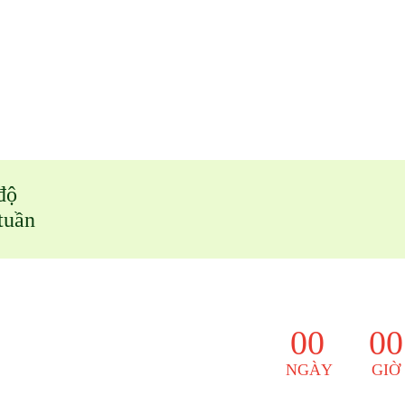
độ
tuần
00
00
NGÀY
GIỜ