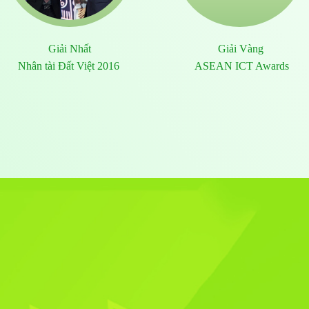
Giải Nhất
Giải Vàng
Nhân tài Đất Việt 2016
ASEAN ICT Awards