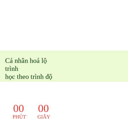
Cá nhân hoá lộ
trình
học theo trình độ
00
00
PHÚT
GIÂY